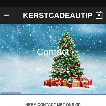
Ga
naar
KERSTCADEAUTIP
inhoud
0
Contact
___
NEEM CONTACT MET ONS OP